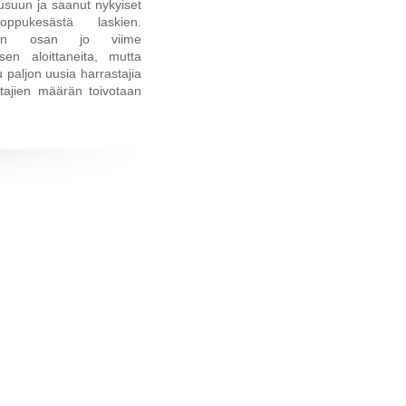
usuun ja saanut nykyiset
ppukesästä laskien.
uren osan jo viime
en aloittaneita, mutta
paljon uusia harrastajia
stajien määrän toivotaan