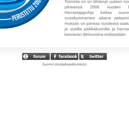
Toiminta on on lähtenyt uuteen no
piirteensä 2006 vuoden lo
Harrastajapohja kattaa su
vuosikymmenien aikana pelaamis
mukaan on parissa vuodessa saatu 
ja uusilta paikkakunnilta ja harra
kasvavan lähivuosina entisestään.
Suomen pöytäjalkapalloyhdistys