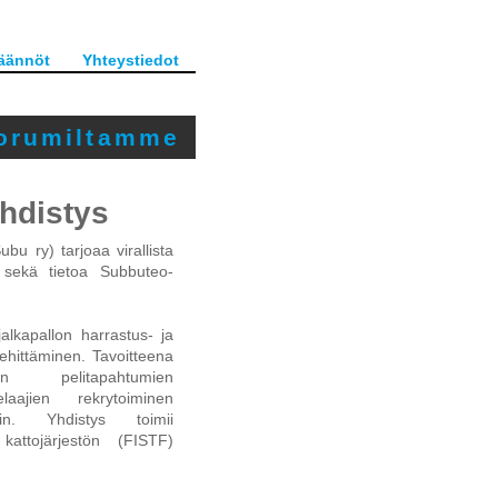
äännöt
Yhteystiedot
orumiltamme
hdistys
bu ry) tarjoaa virallista
a sekä tietoa Subbuteo-
alkapallon harrastus- ja
kehittäminen. Tavoitteena
lon pelitapahtumien
aajien rekrytoiminen
iin. Yhdistys toimii
 kattojärjestön (FISTF)
.