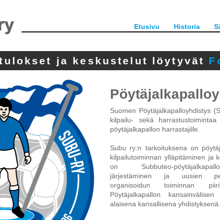
Etusivu
Historia
S
tulokset ja keskustelut löytyvät
F
Pöytäjalkapalloy
Suomen Pöytäjalkapalloyhdistys (Su
kilpailu- sekä harrastustoiminta
pöytäjalkapallon harrastajille.
Subu ry:n tarkoituksena on pöytäj
kilpailutoiminnan ylläpitäminen ja 
on Subbuteo-pöytäjalkapal
järjestäminen ja uusien pel
organisoidun toiminnan piir
Pöytäjalkapallon kansainvälisen
alaisena kansallisena yhdistyksenä